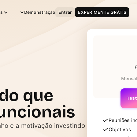
Português
os
Demonstração
Entrar
EXPERIMENTE GRÁTIS
p
Mensa
 do que
Test
uncionais
Reuniões in
ho e a motivação investindo
Objetivos