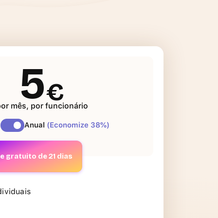
5
€
or mês, por funcionário
l
Anual
(Economize 38%)
e gratuito de 21 dias
dividuais