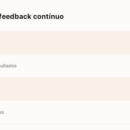
 feedback contínuo
sultados
es