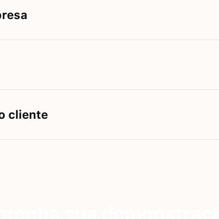
presa
m comentários
 cliente
oft Teams
l de segunda a sexta-feira
os (Google e Microsoft)
por videochamada
btenha sua demonstraçã