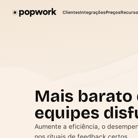
Clientes
Integrações
Preços
Recurs
Mais barato
equipes disf
Aumente a eficiência, o desempen
nos rituais de feedback certos