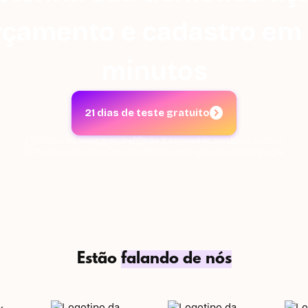
rçamento e cadastro em 
minutos
21 dias de teste gratuito
21 dias de teste gratuito
Não é necessário cartão de crédito
Todos os recursos incluídos
Chamada gratuita de integração
Estão
falando de nós