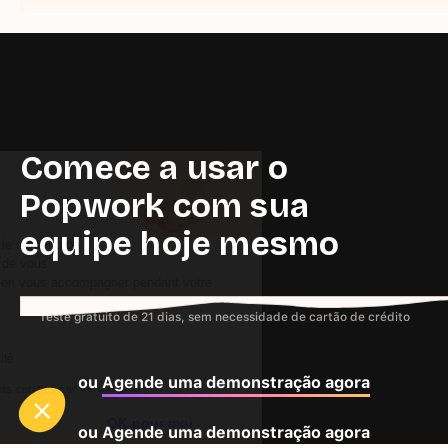
Comece a usar o
Continuer sans accepter
Salut c'est nous..
Popwork com sua
les Cookies !
equipe hoje mesmo
On a attendu d'être sûrs que le contenu de
ce site vous intéresse avant de vous
déranger, mais on aimerait bien vous accompagner pendant votre
visite...
Teste gratuito de 21 dias, sem necessidade de cartão de crédito
C'est OK pour vous ?
Lire la politique de confidentialité
ou
Agende uma demonstração agora
Consentements certifiés par
Je choisis
OK pour moi
ou
Agende uma demonstração agora