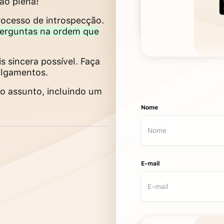
ão plena!
rocesso de introspecção.
perguntas na ordem que
 sincera possível. Faça
julgamentos.
no assunto, incluindo um
Nome
E-mail