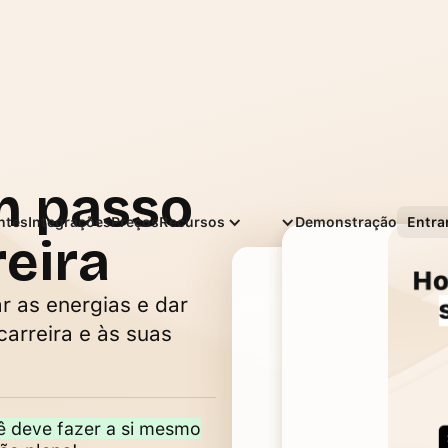
m passo
Português
entes
Integrações
Preços
Recursos
Demonstração
Entra
reira
 as energias e dar
arreira e às suas
ê deve fazer a si mesmo