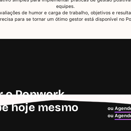
equipes.
avaliações de humor e carga de trabalho, objetivos e resul
recisa para se tornar um ótimo gestor está disponível no P
r o Popwork
Teste gratuito de 21
pe hoje mesmo
ou
Agende
ou
Agende