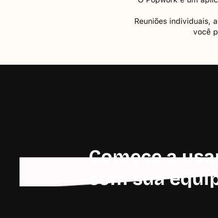
Reuniões individuais, 
você p
Comece a usa
com sua equi