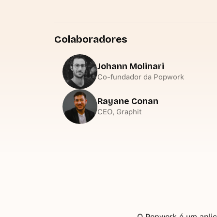
Colaboradores
Johann Molinari
Co-fundador da Popwork
Rayane Conan
CEO, Graphit
O Popwork é um aplica