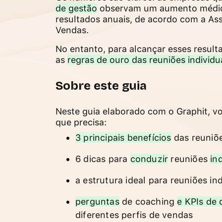
de gestão
observam um aumento médio
resultados anuais, de acordo com a As
Vendas.
No entanto, para alcançar esses result
as
regras de ouro das reuniões individu
Sobre este guia
Neste guia elaborado com
o Graphit
, v
que precisa:
3 principais benefícios
das reuniõe
6 dicas para
conduzir
reuniões
in
a estrutura ideal para reuniões ind
perguntas
de coaching
e KPIs de
diferentes perfis de vendas