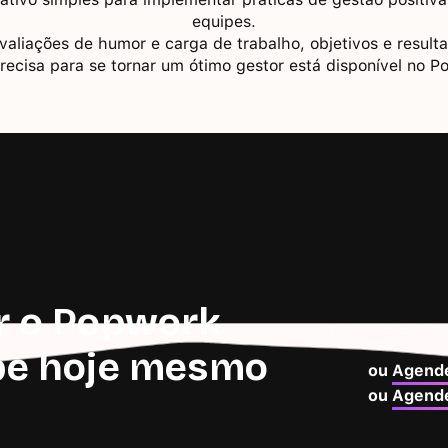
equipes.
avaliações de humor e carga de trabalho, objetivos e resul
recisa para se tornar um ótimo gestor está disponível no P
r o Popwork
Teste gratuito de 21
pe hoje mesmo
ou
Agende
ou
Agende