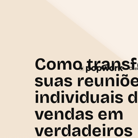
Como trans
Cli
suas reuniõ
individuais 
vendas em
verdadeiros