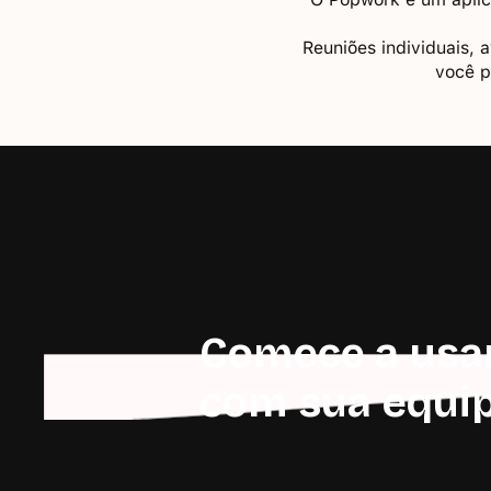
Reuniões individuais, 
você p
Comece a usa
com sua equi