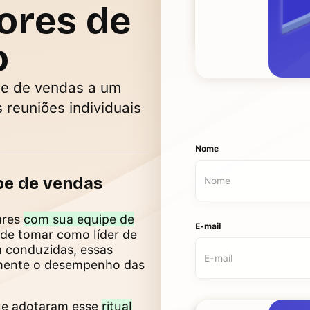
ores de
o
pe de vendas a um
 reuniões individuais
Nome
pe de vendas
ares
com sua equipe de
E-mail
de tomar como líder de
 conduzidas, essas
amente o desempenho das
ue adotaram esse
ritual