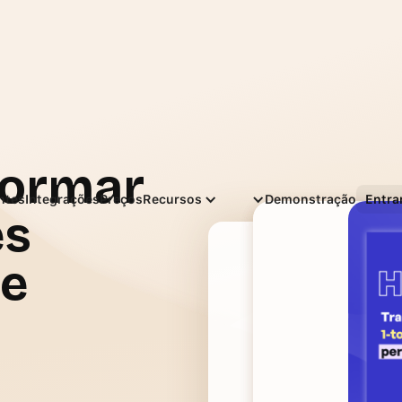
formar
Português
entes
Integrações
Preços
Recursos
Demonstração
Entra
es
de