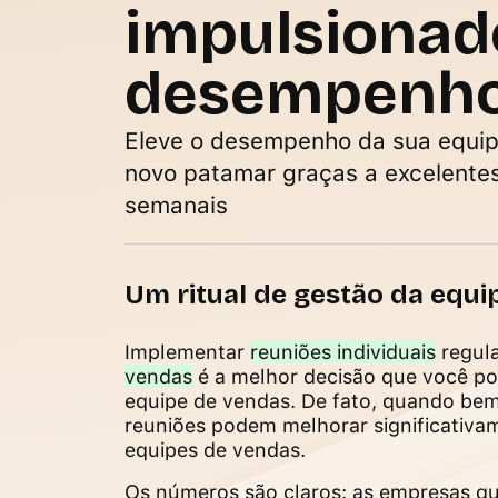
impulsionad
desempenh
Eleve o desempenho da sua equi
novo patamar graças a excelentes
semanais
Um ritual de gestão da equi
Implementar
reuniões individuais
regul
vendas
é a melhor decisão que você po
equipe de vendas. De fato, quando bem
reuniões podem melhorar significativ
equipes de vendas.
Os números são claros: as empresas q