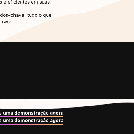
s e eficientes em suas
tados-chave: tudo o que
opwork.
 dias, sem necessidade de cartão de crédito
 uma demonstração agora
 uma demonstração agora