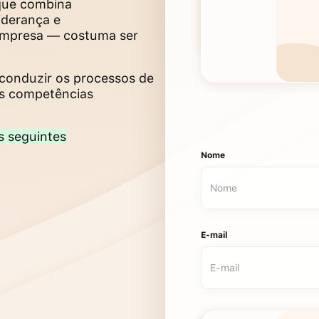
 que combina
iderança e
 empresa — costuma ser
a conduzir os processos de
as competências
s seguintes
Nome
E-mail