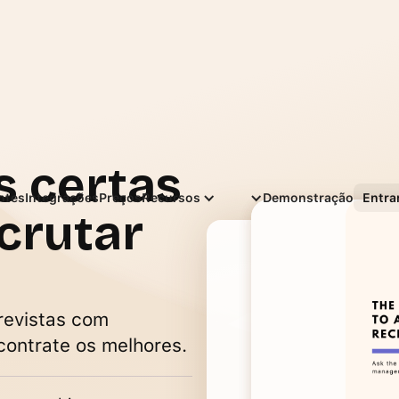
s certas
Português
entes
Integrações
Preços
Recursos
Demonstração
Entra
ecrutar
revistas com
contrate os melhores.