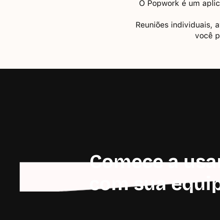
O Popwork é um aplica
Reuniões individuais, 
você p
Comece a usa
com sua equi